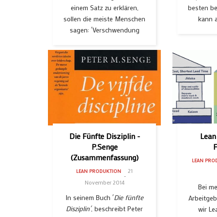
einem Satz zu erklären,
besten b
sollen die meiste Menschen
kann a
sagen: ´Verschwendung
Die Fünfte Disziplin -
Lean
P.Senge
F
(Zusammenfassung)
LEAN PRO
21
LEAN PRODUKTION
November 2014
Bei m
In seinem Buch ´
Die fünfte
Arbeitgeb
Disziplin´
, beschreibt Peter
wir Le