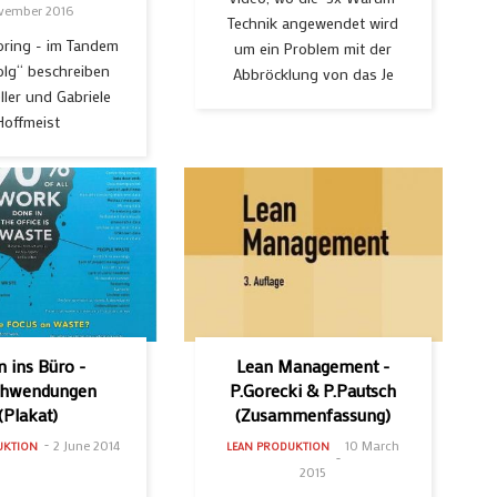
vember 2016
Technik angewendet wird
oring - im Tandem
um ein Problem mit der
olg“ beschreiben
Abbröcklung von das Je
ller und Gabriele
Hoffmeist
n ins Büro -
Lean Management -
chwendungen
P.Gorecki & P.Pautsch
(Plakat)
(Zusammenfassung)
2 June 2014
10 March
UKTION
LEAN PRODUKTION
2015