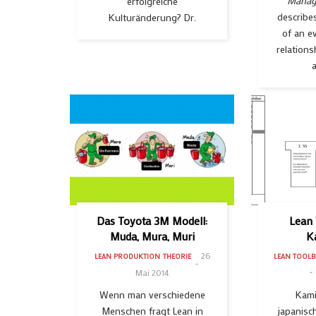
Manag
erfolgreiche
describe
Kulturänderung? Dr.
of an e
relations
Das Toyota 3M Modell:
Lean
Muda, Mura, Muri
K
26
LEAN PRODUKTION
THEORIE
LEAN TOOLB
Mai 2014
Wenn man verschiedene
Kami
Menschen fragt Lean in
japanisc