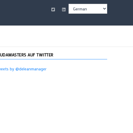
Select
your
language
UDAMASTERS AUF TWITTER
weets by @deleanmanager