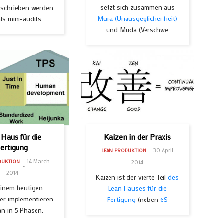
setzt sich zusammen aus
eschrieben werden
Mura (Unausgeglichenheit)
ls mini-audits.
und Muda (Verschwe
 Haus für die
Kaizen in der Praxis
ertigung
30 April
LEAN PRODUKTION
14 March
2014
DUKTION
2014
Kaizen ist der vierte Teil
des
einem heutigen
Lean Hauses für die
er implementieren
Fertigung
(neben
6S
an in 5 Phasen.