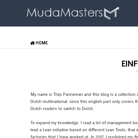
Direkt
zum
Inhalt
MAIN
HOME
DUITS
EIN
My name is Thijs Panneman and this blog is a collection
Dutch multinational. since this english part only covers
Dutch readers to switch to Dutch.
To expand my knowledge, I read a lot of management book
lead a Lean initiative based on different Lean Tools, th
factories that I have worked at. In 2017, I puslished my f