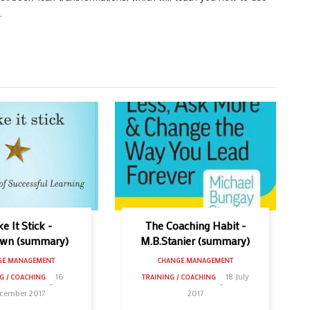
.
e It Stick -
The Coaching Habit -
own (summary)
M.B.Stanier (summary)
GE MANAGEMENT
CHANGE MANAGEMENT
16
18 July
G / COACHING
TRAINING / COACHING
cember 2017
2017