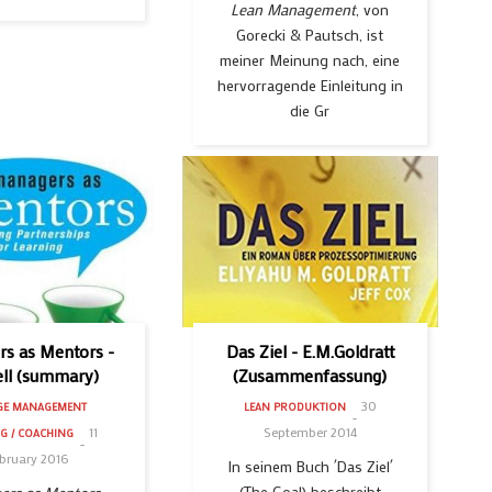
Lean Management
, von
Gorecki & Pautsch, ist
meiner Meinung nach, eine
hervorragende Einleitung in
die Gr
s as Mentors -
Das Ziel - E.M.Goldratt
ell (summary)
(Zusammenfassung)
30
GE MANAGEMENT
LEAN PRODUKTION
11
September 2014
G / COACHING
bruary 2016
In seinem Buch ´Das Ziel´
(The Goal) beschreibt