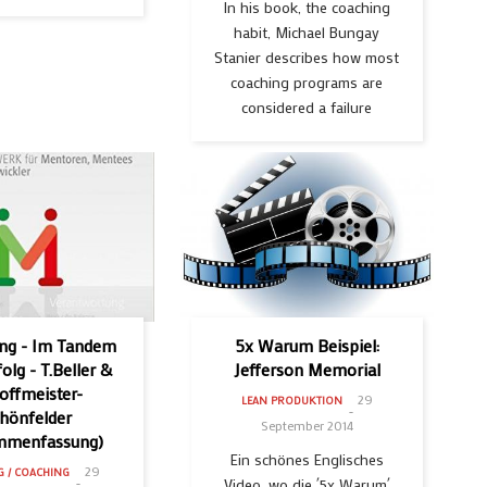
In his book, the coaching
habit, Michael Bungay
Stanier describes how most
coaching programs are
considered a failure
ng - Im Tandem
5x Warum Beispiel:
olg - T.Beller &
Jefferson Memorial
offmeister-
29
LEAN PRODUKTION
hönfelder
September 2014
mmenfassung)
Ein schönes Englisches
29
G / COACHING
Video, wo die ´5x Warum´