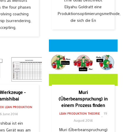
ers as Mentors
Eliyahu Goldratt eine
s the four phases
Produktionsoptimierungsmethode,
volving coaching
die sich die En
hip (surrendering,
accepting,
 Werkzeuge -
Muri
amishibai
(Überbeanspruchung) in
einem Prozess finden
OX
LEAN PRODUKTION
19
6 June 2014
LEAN PRODUKTION
THEORIE
August 2014
shibai ist ein
Muri (Überbeanspruchung)
hes Gerät was am