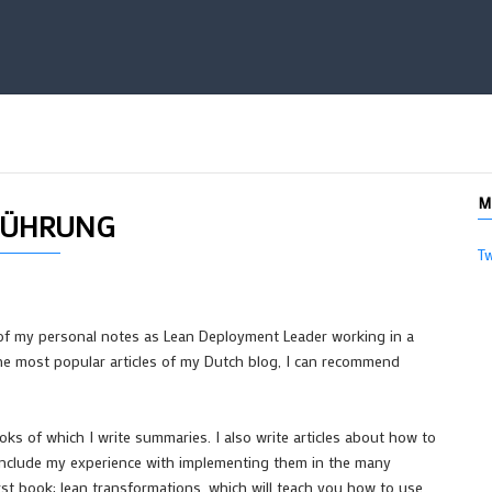
M
FÜHRUNG
T
 of my personal notes as Lean Deployment Leader working in a
 the most popular articles of my Dutch blog, I can recommend
s of which I write summaries. I also write articles about how to
at include my experience with implementing them in the many
irst book: lean transformations, which will teach you how to use