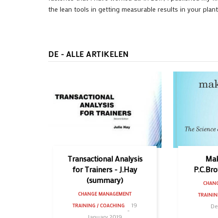
the lean tools in getting measurable results in your plant
DE - ALLE ARTIKELEN
Transactional Analysis
Mak
for Trainers - J.Hay
P.C.Br
(summary)
CHAN
CHANGE MANAGEMENT
TRAININ
19
De
TRAINING / COACHING
January 2019