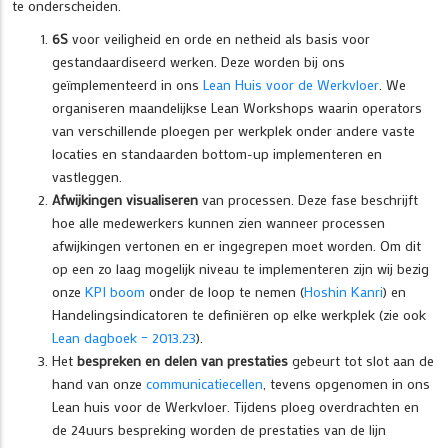
te onderscheiden.
6S
voor veiligheid en orde en netheid als basis voor
gestandaardiseerd werken. Deze worden bij ons
geïmplementeerd in ons
Lean Huis voor de Werkvloer
. We
organiseren maandelijkse Lean Workshops waarin operators
van verschillende ploegen per werkplek onder andere vaste
locaties en standaarden bottom-up implementeren en
vastleggen.
Afwijkingen visualiseren
van processen. Deze fase beschrijft
hoe alle medewerkers kunnen zien wanneer processen
afwijkingen vertonen en er ingegrepen moet worden. Om dit
op een zo laag mogelijk niveau te implementeren zijn wij bezig
onze
KPI boom
onder de loop te nemen (
Hoshin Kanri
) en
Handelingsindicatoren te definiëren op elke werkplek (zie ook
Lean dagboek – 2013.23
).
Het
bespreken en delen van prestaties
gebeurt tot slot aan de
hand van onze
communicatiecellen
, tevens opgenomen in ons
Lean huis voor de Werkvloer. Tijdens ploeg overdrachten en
de 24uurs bespreking worden de prestaties van de lijn