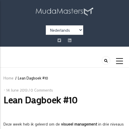
Overslaan
en
naar
de
Select
inhoud
your
gaan
language
Home
/
Lean Dagboek #10
Kruimelpad
14 June 2013
0 Comments
/
Lean Dagboek #10
Deze week heb ik geleerd om de
visueel management
in drie niveaus