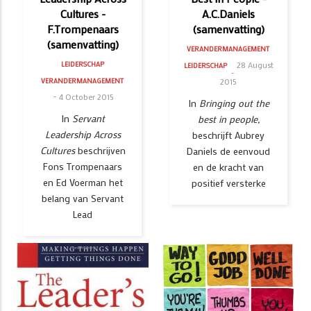
Cultures -
A.C.Daniels
F.Trompenaars
(samenvatting)
(samenvatting)
VERANDERMANAGEMENT
28 August
LEIDERSCHAP
LEIDERSCHAP
2015
VERANDERMANAGEMENT
4 October 2015
In
Bringing out the
In
Servant
best in people,
Leadership Across
beschrijft Aubrey
Cultures
beschrijven
Daniels de eenvoud
Fons Trompenaars
en de kracht van
en Ed Voerman het
positief versterke
belang van Servant
Lead