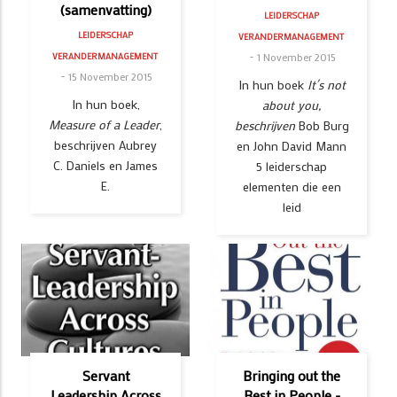
(samenvatting)
LEIDERSCHAP
LEIDERSCHAP
VERANDERMANAGEMENT
1 November 2015
VERANDERMANAGEMENT
15 November 2015
In hun boek
It´s not
In hun boek,
about you,
Measure of a Leader
,
beschrijven
Bob Burg
beschrijven Aubrey
en John David Mann
C. Daniels en James
5 leiderschap
E.
elementen die een
leid
Servant
Bringing out the
Leadership Across
Best in People -