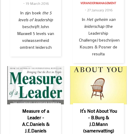
19 March 2016
VERANDERMANAGEMENT
27 January 2016
In zijn boek
the 5
In
Het geheim van
levels of leadership
leiderschap
(the
beschrijft John
Leadership
Maxwell 5 levels van
Challenge
)
beschrijven
volwassenheid
Kouzes & Posner de
omtrent leidersch
resulta
Measure of a
It´s Not About You
Leader -
- B.Burg &
A.C.Daniels &
J.D.Mann
J.E.Daniels
(samenvatting)