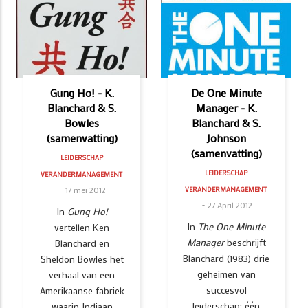
Gung Ho! - K.
De One Minute
Blanchard & S.
Manager - K.
Bowles
Blanchard & S.
(samenvatting)
Johnson
(samenvatting)
LEIDERSCHAP
LEIDERSCHAP
VERANDERMANAGEMENT
17 mei 2012
VERANDERMANAGEMENT
27 April 2012
In
Gung Ho!
In
The One Minute
vertellen Ken
Manager
beschrijft
Blanchard en
Blanchard (1983) drie
Sheldon Bowles het
geheimen van
verhaal van een
succesvol
Amerikaanse fabriek
leiderschap: één
waarin Indiaan