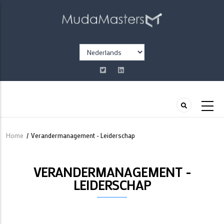
Overslaan
en
naar
de
Select
inhoud
your
gaan
language
Home
/
Verandermanagement - Leiderschap
Kruimelpad
VERANDERMANAGEMENT -
LEIDERSCHAP