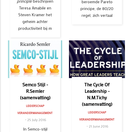
principle
beschrijven
beroemde Pareto
Teresa Amabile en
principe, de 80/20
Steven Kramer het
regel, zich vertaal
geheim achter
productiviteit bij m
Semco Stijl -
The Cycle Of
R.Semler
Leadership -
(samenvatting)
N.M.Tichy
(samenvatting)
LEIDERSCHAP
LEIDERSCHAP
VERANDERMANAGEMENT
25 July 2016
VERANDERMANAGEMENT
21 June 2016
In Semco-stijl