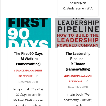
beschrijven
R.J.Anderson en W.A.
The First 90 Days
The Leadership
- M.Watkins
Pipeline -
(samenvatting)
R.Charan
(samenvatting)
VERANDERMANAGEMENT
10
VERANDERMANAGEMENT
LEIDERSCHAP
10
December 2018
LEIDERSCHAP
November 2018
In zijn boek
The First
In zijn boek
The
90 Days
beschrijft
Leadership Pipeline
,
Michael Watkins een
besch
aantal strategieën