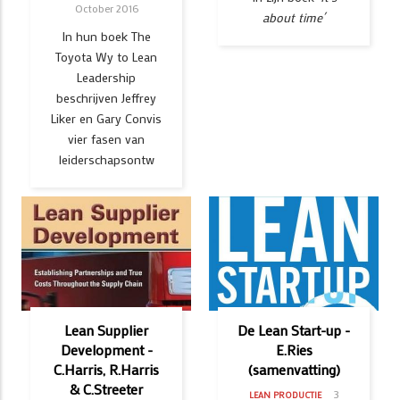
October 2016
about time´
In hun boek The
Toyota Wy to Lean
Leadership
beschrijven Jeffrey
Liker en Gary Convis
vier fasen van
leiderschapsontw
Lean Supplier
De Lean Start-up -
Development -
E.Ries
C.Harris, R.Harris
(samenvatting)
& C.Streeter
3
LEAN PRODUCTIE