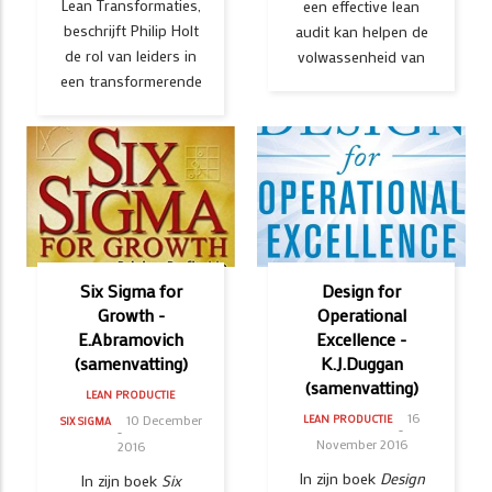
Lean Transformaties,
een effective lean
beschrijft Philip Holt
audit kan helpen de
de rol van leiders in
volwassenheid van
een transformerende
Six Sigma for
Design for
Growth -
Operational
E.Abramovich
Excellence -
(samenvatting)
K.J.Duggan
(samenvatting)
LEAN PRODUCTIE
16
10 December
LEAN PRODUCTIE
SIX SIGMA
November 2016
2016
In zijn boek
Design
In zijn boek
Six