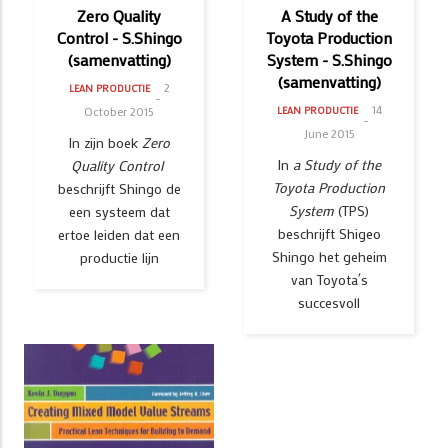
Zero Quality
A Study of the
Control - S.Shingo
Toyota Production
(samenvatting)
System - S.Shingo
(samenvatting)
2
LEAN PRODUCTIE
14
October 2015
LEAN PRODUCTIE
June 2015
In zijn boek
Zero
In
a Study of the
Quality Control
Toyota Production
beschrijft Shingo de
System
(TPS)
een systeem dat
beschrijft Shigeo
ertoe leiden dat een
Shingo het geheim
productie lijn
van Toyota´s
succesvoll