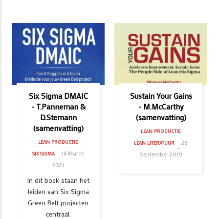
Six Sigma DMAIC
Sustain Your Gains
- T.Panneman &
- M.McCarthy
D.Stemann
(samenvatting)
(samenvatting)
LEAN PRODUCTIE
28
LEAN PRODUCTIE
LEAN LITERATUUR
14 March
September 2019
SIX SIGMA
2021
In dit boek staan het
leiden van Six Sigma
Green Belt projecten
centraal.