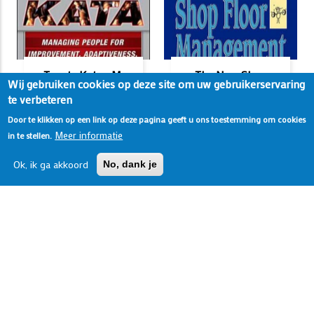
Toyota Kata - M.
The New Shop
Wij gebruiken cookies op deze site om uw gebruikerservaring
Rother
Floor
te verbeteren
(samenvatting)
Management - K.
Door te klikken op een link op deze pagina geeft u ons toestemming om cookies
Suzaki
29
LEAN PRODUCTIE
Meer informatie
(samenvatting)
in te stellen.
December 2011
2
LEAN PRODUCTIE
‘Toyota Kata’ van
Ok, ik ga akkoord
No, dank je
December 2011
Mike Rother (2010)
In het boek ‘The New
kenmerkt zich van
Shop Floor
andere boeken over
Management’
het Toyota Productie
beschrijft Kiyoshi
Systeem doordat de
Suzaki (1993) een
foc
methode om een
lerende organisatie t