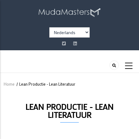
Overslaan
en
naar
de
Select
inhoud
your
gaan
language
Home
/
Lean Productie - Lean Literatuur
Kruimelpad
LEAN PRODUCTIE - LEAN
LITERATUUR