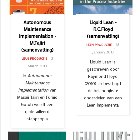
Autonomous
Liquid Lean -
Maintenance
R.C.Floyd
Implementation -
(samenvatting)
M.Tajiri
18
LEAN PRODUCTIE
(samenvatting)
January 2013
3
LEAN PRODUCTIE
Liquid Lean is
March 2013
geschreven door
In
Autonomous
Raymond Floyd
Maintenance
(2010) en beschrijft
Implementation
van
de belangrijkste
Masaji Tajiri en Fumio
onderdelen van een
Gotoh wordt een
Lean implementa
gedetailleerd
stappenpla