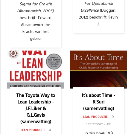
For Operational
Sigma for Growth
Excellence
(Duggan,
(Abramowich, 2005)
,
2012) beschrijft Kevin
beschrijft Edward
J.
Abramowich the
kracht van het
gebrui
The Toyota Way to
It´s about Time -
Lean Leadership -
R.Suri
J.F.Liker &
(samenvatting)
G.L.Gavis
9
LEAN PRODUCTIE
(samenvatting)
September 2016
4
LEAN PRODUCTIE
In zijn boek ´
It´s