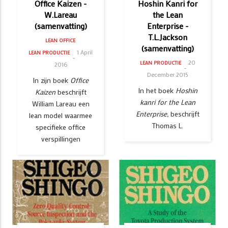
Office Kaizen -
Hoshin Kanri for
W.Lareau
the Lean
(samenvatting)
Enterprise -
T.L.Jackson
LEAN OFFICE
(samenvatting)
1 April
LEAN PRODUCTIE
20
LEAN PRODUCTIE
2016
December 2015
In zijn boek
Office
In het boek
Hoshin
Kaizen
beschrijft
kanri for the Lean
William Lareau een
Enterprise,
beschrijft
lean model waarmee
Thomas L.
specifieke office
verspillingen