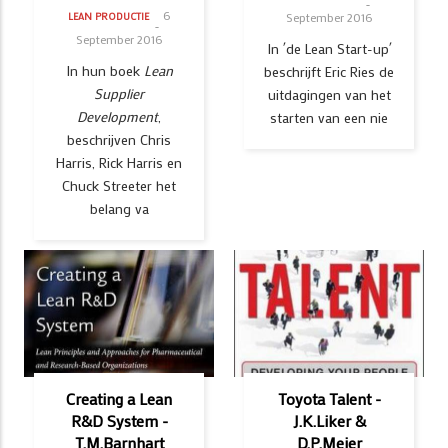
6
September 2016
LEAN PRODUCTIE
September 2016
In ´de Lean Start-up´
In hun boek
Lean
beschrijft Eric Ries de
Supplier
uitdagingen van het
Development
,
starten van een nie
beschrijven Chris
Harris, Rick Harris en
Chuck Streeter het
belang va
Creating a Lean
Toyota Talent -
R&D System -
J.K.Liker &
T.M.Barnhart
D.P.Meier