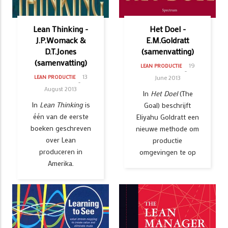
Lean Thinking -
Het Doel -
J.P.Womack &
E.M.Goldratt
D.T.Jones
(samenvatting)
(samenvatting)
19
LEAN PRODUCTIE
13
June 2013
LEAN PRODUCTIE
August 2013
In
Het Doel
(The
In
Lean Thinking
is
Goal)
beschrijft
één van de eerste
Eliyahu Goldratt een
boeken geschreven
nieuwe methode om
over Lean
productie
produceren in
omgevingen te op
Amerika.