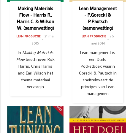
Making Materials
Lean Management
Flow - Harris R.,
- P.Gorecki &
Harris C. & Wilson
P.Pautsch
W. (samenvatting)
(samenvatting)
21 mei
26
LEAN PRODUCTIE
LEAN PRODUCTIE
2015
mei 2014
In
Making Materials
Lean mangement is
Flow
beschrijven Rick
een Duits
Harris, Chris Harris
Pocketboek waarin
and Earl Wilson het
Gorecki & Pautsch in
thema materiaal
sneltreinvaart de
verzorgin
principes van Lean
managemen