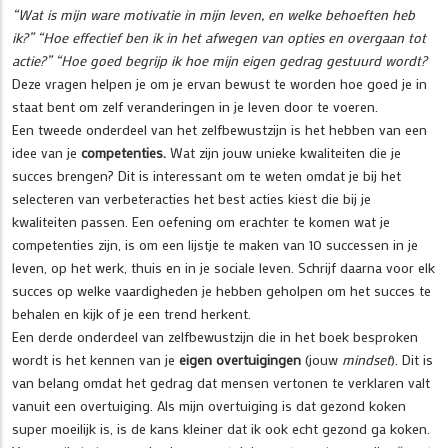
“Wat is mijn ware motivatie in mijn leven, en welke behoeften heb
ik?” “Hoe effectief ben ik in het afwegen van opties en overgaan tot
actie?” “Hoe goed begrijp ik hoe mijn eigen gedrag gestuurd wordt?
Deze vragen helpen je om je ervan bewust te worden hoe goed je in
staat bent om zelf veranderingen in je leven door te voeren.
Een tweede onderdeel van het zelfbewustzijn is het hebben van een
idee van je
competenties.
Wat zijn jouw unieke kwaliteiten die je
succes brengen? Dit is interessant om te weten omdat je bij het
selecteren van verbeteracties het best acties kiest die bij je
kwaliteiten passen. Een oefening om erachter te komen wat je
competenties zijn, is om een lijstje te maken van 10 successen in je
leven, op het werk, thuis en in je sociale leven. Schrijf daarna voor elk
succes op welke vaardigheden je hebben geholpen om het succes te
behalen en kijk of je een trend herkent.
Een derde onderdeel van zelfbewustzijn die in het boek besproken
wordt is het kennen van je
eigen overtuigingen
(jouw
mindset
). Dit is
van belang omdat het gedrag dat mensen vertonen te verklaren valt
vanuit een overtuiging. Als mijn overtuiging is dat gezond koken
super moeilijk is, is de kans kleiner dat ik ook echt gezond ga koken.