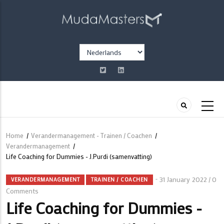
Overslaan
en
naar
de
Select
inhoud
your
gaan
language
Home
/
Verandermanagement - Trainen / Coachen
/
Kruimelpad
Verandermanagement
/
Life Coaching for Dummies - J.Purdi (samenvatting)
31 January 2022
0
/
VERANDERMANAGEMENT
TRAINEN / COACHEN
Comments
Life Coaching for Dummies -