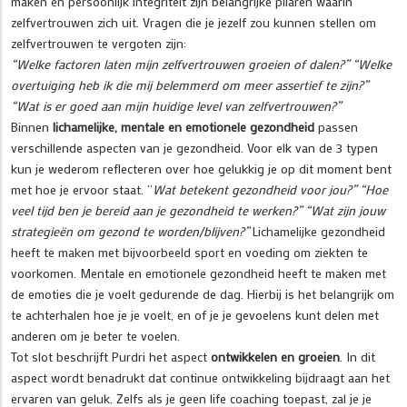
maken en persoonlijk integriteit zijn belangrijke pilaren waarin
zelfvertrouwen zich uit. Vragen die je jezelf zou kunnen stellen om
zelfvertrouwen te vergoten zijn:
“Welke factoren laten mijn zelfvertrouwen groeien of dalen?” “Welke
overtuiging heb ik die mij belemmerd om meer assertief te zijn?”
“Wat is er goed aan mijn huidige level van zelfvertrouwen?”
Binnen
lichamelijke, mentale en emotionele gezondheid
passen
verschillende aspecten van je gezondheid. Voor elk van de 3 typen
kun je wederom reflecteren over hoe gelukkig je op dit moment bent
met hoe je ervoor staat. “
Wat betekent gezondheid voor jou?” “Hoe
veel tijd ben je bereid aan je gezondheid te werken?” “Wat zijn jouw
strategieën om gezond te worden/blijven?”
Lichamelijke gezondheid
heeft te maken met bijvoorbeeld sport en voeding om ziekten te
voorkomen. Mentale en emotionele gezondheid heeft te maken met
de emoties die je voelt gedurende de dag. Hierbij is het belangrijk om
te achterhalen hoe je je voelt, en of je je gevoelens kunt delen met
anderen om je beter te voelen.
Tot slot beschrijft Purdri het aspect
ontwikkelen en groeien
. In dit
aspect wordt benadrukt dat continue ontwikkeling bijdraagt aan het
ervaren van geluk. Zelfs als je geen life coaching toepast, zal je je