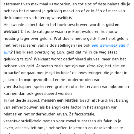
statement van maximaal 10 woorden, en tot slot of deze balans die je
hebt op het moment je gelukkig maakt en of er in één of meer van
de kolommen verbetering wenselijk is.
Het tweede aspect dat in het boek beschreven wordt is
geld en
welvaart
. Dit is de categorie waarin je kunt evalueren hoe jouw
houding tegenover geld is. Wat doe je met je geld? Hoe helpt geld je
met het realiseren van je doelstellingen (zie ook
een werkweek van 4
uur
)
? Heb ik een overtuiging t.o.v. geld dat mij in de weg staat
gelukkig te zijn? Welvaart wordt gedefinieerd als veel meer dan het
hebben van geld. Aspecten zoals het zijn van
time-rich
, het slim en
proactief omgaan met je tijd inclusief de investeringen die je doet in
je lange termijn gezondheid en het onderhouden van
vriendschappen spelen een grotere rol in het ervaren van rijkdom en
kunnen dan ook geëvalueerd worden.
In het derde aspect,
mensen een relaties
, beschrijft Purdi het belang
van zelfvertrouwen als belangrijkste factor in het aangaan van
relaties en het onderhouden ervan. Zelfacceptatie,
verantwoordelijkheid nemen voor zowel successen als falen in je
leven, assertiviteit om je behoeften te kennen en deze kenbaar te