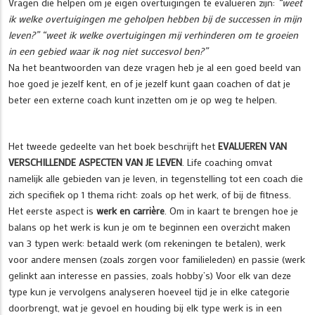
Vragen die helpen om je eigen overtuigingen te evalueren zijn:
“weet
ik welke overtuigingen me geholpen hebben bij de successen in mijn
leven?” “weet ik welke overtuigingen mij verhinderen om te groeien
in een gebied waar ik nog niet succesvol ben?”
Na het beantwoorden van deze vragen heb je al een goed beeld van
hoe goed je jezelf kent, en of je jezelf kunt gaan coachen of dat je
beter een externe coach kunt inzetten om je op weg te helpen.
Het tweede gedeelte van het boek beschrijft het
EVALUEREN VAN
VERSCHILLENDE ASPECTEN VAN JE LEVEN
. Life coaching omvat
namelijk alle gebieden van je leven, in tegenstelling tot een coach die
zich specifiek op 1 thema richt: zoals op het werk, of bij de fitness.
Het eerste aspect is
werk en carrière
. Om in kaart te brengen hoe je
balans op het werk is kun je om te beginnen een overzicht maken
van 3 typen werk: betaald werk (om rekeningen te betalen), werk
voor andere mensen (zoals zorgen voor familieleden) en passie (werk
gelinkt aan interesse en passies, zoals hobby’s) Voor elk van deze
type kun je vervolgens analyseren hoeveel tijd je in elke categorie
doorbrengt, wat je gevoel en houding bij elk type werk is in een