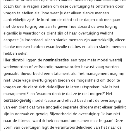
coach kun je vragen stellen om deze overtuiging te ontrafelen door
vragen te stellen als: ‘hoe weet je dat alleen slanke mensen
aantrekkelijk zijn?’. Je kunt om de cliënt uit te dagen ook meegaan
met de overtuiging om aan te geven hoe absurd de overtuiging
eigenlijk is waardoor de cliënt zijn of haar overtuiging wellicht
aanpast: ‘ja inderdaad, alleen slanke mensen zijn aantrekkelijk, alleen
slanke mensen hebben waardevolle relaties en alleen slanke mensen
hebben seks’.
Hier dichtbij liggen de
nominalisaties
, een type meta model waarbij
werkwoorden of zelfstandig naamwoorden bewust vaag worden
gemaakt. Bijvoorbeeld een statement als: ‘het management mag mij
niet’. Deze vage overtuigingen bieden de mogelijkheid om door te
vragen en de cliënt zich duidelijker te laten uitspreken: ‘wie is het
management?’ en ‘waarom denk je dat ze je niet mogen?’ Het
oorzaak-gevolg
model (cause and effect) beschrijft de overtuiging
van een cliënt dat twee (mogelijk separate dingen) met elkaar gelinkt
zijn in oorzaak en gevolg. Bijvoorbeeld de overtuiging: ‘ik kan niet
naar de fitness, want ik heb niemand om samen mee te gaan’. Deze
vorm van overtuigen legt de verantwoordelijkheid van het naar de