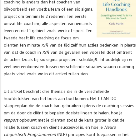
coaching is anders dan het coachen van
bijvoorbeeld een voetbalteam of een six sigma
project om tenminste 2 redenen: Ten eerste
omvat life coaching alle aspecten van iemands
leven en niet 1 gebied, zoals werk of sport. Ten
tweede heeft life coaching de focus om
cliënten ten minste 75% van de tijd zelf hun acties bedenken in plaats
van dat de coach in 75% van de gevallen een voorstel doet omtrent
de acties (zoals bij six sigma projecten: schuldig!). Inhoudelijk zijn er
veel overeenkomsten tussen verschillende situaties waarin coaching
plaats vind, zoals we in dit artikel zullen zien.
Dit artikel beschrijft drie thema’s die in de verschillende
hoofdstukken van het boek aan bod komen: Het I-CAN-DO
stappenplan die de coach kan gebruiken tijdens de coaching sessies
om de door de cliënt te bepalen doelstellingen te halen, hoe je
rapport
opbouwt met je cliënten zodat de kans groter is dat de
relatie tussen coach en cliënt succesvol is, en hoe je
Neuro
Linguïstisch Programmeren
(NLP) principes kunt toepassen in het