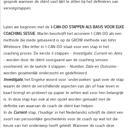
gesprek wanneer de cliënt vast lijkt te zitten bij het definiëren van
vervolgstappen.
Laten we beginnen met de
I-CAN-DO STAPPEN ALS BASIS VOOR ELKE
COACHING SESSIE
. Martin beschrijft het acroniem I-CAN-DO als een
methode die mede gebaseerd is op de GROW methode van John
Whitmore. Elke letter in I-CAN-DO staat voor een stap in het
coaching proces. De eerste 3 stappen -
Investigate
,
Current
en
Aims
- worden door de cliënt voorgaand aan de coaching sessies
voorbereid, en de laatste 3 stappen -
Number, Date
en
Outcome
-
worden gezamenlijk onderzocht en gedefinieerd.
Investigate
,
het Engelse woord voor ‘onderzoeken’ gaat over de stap
waarin de cliënt de verschillende aspecten van zijn of haar leven in
kaart brengt en probeert op papier te zetten wat voor hen belangrijk
is. In deze stap kan ook al een opzet worden gemaakt met de
definitie van waarvan de coach de cliënt kan helpen.
In de
Current
-stap, (‘huidige’ in het Nederlands) schrijft de cliënt een
soort van persoonlijke geschiedenis voor de coach op wat tot die
keuze van het onderwerp heeft geleidt. Wanneer de coach deze