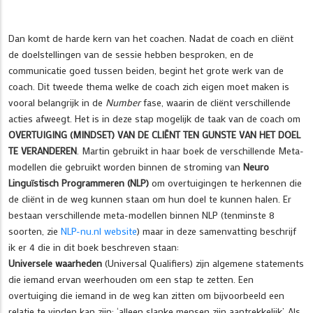
Dan komt de harde kern van het coachen. Nadat de coach en cliënt
de doelstellingen van de sessie hebben besproken, en de
communicatie goed tussen beiden, begint het grote werk van de
coach. Dit tweede thema welke de coach zich eigen moet maken is
vooral belangrijk in de
Number
fase, waarin de cliënt verschillende
acties afweegt. Het is in deze stap mogelijk de taak van de coach om
OVERTUIGING (MINDSET) VAN DE CLIËNT TEN GUNSTE VAN HET DOEL
TE VERANDEREN
. Martin gebruikt in haar boek de verschillende Meta-
modellen die gebruikt worden binnen de stroming van
Neuro
Linguïstisch Programmeren (NLP)
om overtuigingen te herkennen die
de cliënt in de weg kunnen staan om hun doel te kunnen halen. Er
bestaan verschillende meta-modellen binnen NLP (tenminste 8
soorten, zie
NLP-nu.nl website
) maar in deze samenvatting beschrijf
ik er 4 die in dit boek beschreven staan:
Universele waarheden
(Universal Qualifiers) zijn algemene statements
die iemand ervan weerhouden om een stap te zetten. Een
overtuiging die iemand in de weg kan zitten om bijvoorbeeld een
relatie te vinden kan zijn: ‘alleen slanke mensen zijn aantrekkelijk’. Als