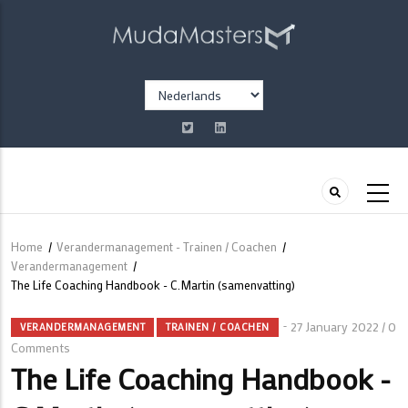
Overslaan
en
naar
de
Select
inhoud
your
gaan
language
Home
/
Verandermanagement - Trainen / Coachen
/
Kruimelpad
Verandermanagement
/
The Life Coaching Handbook - C.Martin (samenvatting)
27 January 2022
0
/
VERANDERMANAGEMENT
TRAINEN / COACHEN
Comments
The Life Coaching Handbook -