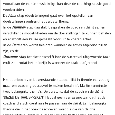
vooraf aan de eerste sessie krijgt, kan deze de coaching sessie goed
voorbereiden.
De
Aims
-stap (doelstellingen) gaat over het opstellen van
doelstellingen omtrent het verbeterthema.
In de
Number
-
stap (‘aantal’) bespreken de coach en cliënt samen
verschillende mogelijkheden om de doelstellingen te kunnen behalen
en er wordt een keuze gemaakt voor uit te voeren acties.
In de
Date
-stap wordt besloten wanneer de acties afgerond zullen
zijn, en de
Outcome
-stap tot slot beschrijft hoe de succesvol uitgevoerde taak
eruit ziet, zodat het duidelijk is wanneer de taak is afgerond.
Het doorlopen van bovenstaande stappen lijkt in theorie eenvoudig,
maar om coaching succesvol te maken beschrijft Martin tenminste
twee belangrijke thema’s. De eerste is, dat de coach en de cliënt
‘
DEZELFDE TAAL SPREKEN’
. Het zal geen verrassing zijn dat het de
coach is die zich dient aan te passen aan de cliënt. Een belangrijke
theorie die in het boek beschreven wordt is die van de drie
representatiesystemen: auditief, kinesthetisch (gevoelsmens) of