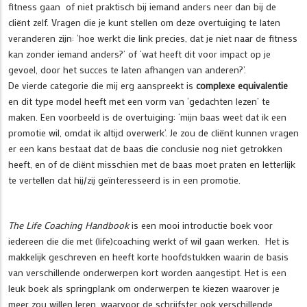
fitness gaan of niet praktisch bij iemand anders neer dan bij de
cliënt zelf. Vragen die je kunt stellen om deze overtuiging te laten
veranderen zijn: ‘hoe werkt die link precies, dat je niet naar de fitness
kan zonder iemand anders?’ of ‘wat heeft dit voor impact op je
gevoel, door het succes te laten afhangen van anderen?’.
De vierde categorie die mij erg aanspreekt is
complexe equivalentie
en dit type model heeft met een vorm van ‘gedachten lezen’ te
maken. Een voorbeeld is de overtuiging: ‘mijn baas weet dat ik een
promotie wil, omdat ik altijd overwerk’. Je zou de cliënt kunnen vragen
er een kans bestaat dat de baas die conclusie nog niet getrokken
heeft, en of de cliënt misschien met de baas moet praten en letterlijk
te vertellen dat hij/zij geïnteresseerd is in een promotie.
The Life Coaching Handbook
is een mooi introductie boek voor
iedereen die die met (life)coaching werkt of wil gaan werken. Het is
makkelijk geschreven en heeft korte hoofdstukken waarin de basis
van verschillende onderwerpen kort worden aangestipt. Het is een
leuk boek als springplank om onderwerpen te kiezen waarover je
meer zou willen leren, waarvoor de schrijfster ook verschillende