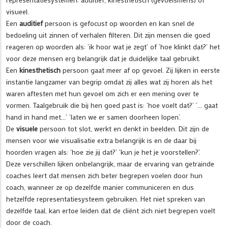
visueel.
Een
auditief
persoon is gefocust op woorden en kan snel de
bedoeling uit zinnen of verhalen filteren. Dit zijn mensen die goed
reageren op woorden als: ‘ik hoor wat je zegt’ of ‘hoe klinkt dat?’ het
voor deze mensen erg belangrijk dat je duidelijke taal gebruikt.
Een
kinesthetisch
persoon gaat meer af op gevoel. Zij lijken in eerste
instantie langzamer van begrip omdat zij alles wat zij horen als het
waren aftesten met hun gevoel om zich er een mening over te
vormen. Taalgebruik die bij hen goed past is: ‘hoe voelt dat?’ ‘… gaat
hand in hand met…’ ‘laten we er samen doorheen lopen’.
De
visuele
persoon tot slot, werkt en denkt in beelden. Dit zijn de
mensen voor wie visualisatie extra belangrijk is en de daar bij
hoorden vragen als: ‘hoe zie jij dat?’ ‘kun je het je voorstellen?’.
Deze verschillen lijken onbelangrijk, maar de ervaring van getrainde
coaches leert dat mensen zich beter begrepen voelen door hun
coach, wanneer ze op dezelfde manier communiceren en dus
hetzelfde representatiesysteem gebruiken. Het niet spreken van
dezelfde taal, kan ertoe leiden dat de cliënt zich niet begrepen voelt
door de coach.