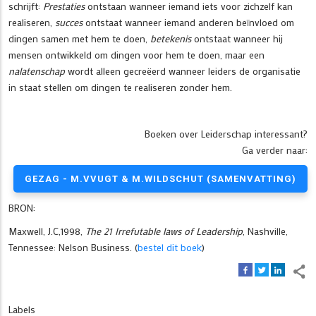
schrijft:
Prestaties
ontstaan wanneer iemand iets voor zichzelf kan
realiseren,
succes
ontstaat wanneer iemand anderen beïnvloed om
dingen samen met hem te doen,
betekenis
ontstaat wanneer hij
mensen ontwikkeld om dingen voor hem te doen, maar een
nalatenschap
wordt alleen gecreëerd wanneer leiders de organisatie
in staat stellen om dingen te realiseren zonder hem.
Boeken over Leiderschap interessant?
Ga verder naar:
GEZAG - M.VVUGT & M.WILDSCHUT (SAMENVATTING)
BRON:
Maxwell, J.C,1998,
The 21 Irrefutable laws of Leadership
, Nashville,
Tennessee: Nelson Business. (
bestel dit boek
)
Labels