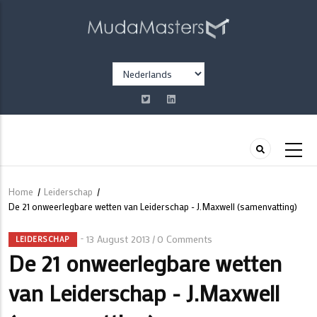
Overslaan
en
naar
de
Select
inhoud
your
gaan
language
Home
/
Leiderschap
/
Kruimelpad
De 21 onweerlegbare wetten van Leiderschap - J.Maxwell (samenvatting)
13 August 2013
0 Comments
/
LEIDERSCHAP
De 21 onweerlegbare wetten
van Leiderschap - J.Maxwell