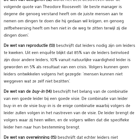
volgende quote van Theodore Roosevelt: ‘de beste manager is
degene die genoeg verstand heeft om de juiste mensen aan te
nemen om dingen te doen die hij gedaan wil krijgen, en genoeg
zelfbeheersing heeft om hen niet in de weg te zitten terwijl zij die
dingen doen’.
De wet van reproductie (13)
beschrijft dat leiders nodig zijn om leiders
te kweken. Uit een enquête blijkt dat 85% van de leiders beïnvloed
zijn door andere leiders, 10% vanuit natuurlijke vaardigheid leider is
geworden en 5% als resultaat van een crisis. Volgers kunnen geen
leiders ontwikkelen volgens het gezegde: ‘mensen kunnen niet
weggeven wat ze zelf niet bezitten’.
De wet van de
buy-in
(14)
beschrijft het belang van de combinatie
van een goede leider bij een goede visie. De combinatie van leider
buy-in en de visie buy-in is de enige combinatie waarbij volgers de
leider zullen volgen in het nastreven van de visie. De leider brengt de
volgers waar zij heen willen, en de volgers willen dat die specifieke
leider hen naar hun bestemming brengt.
De wet van overwinning (15)
beschrijft dat echter leiders niet