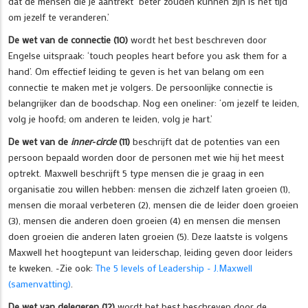
dat de mensen die je aantrekt beter zouden kunnen zijn is het tijd
om jezelf te veranderen.’
De wet van de connectie (10)
wordt het best beschreven door
Engelse uitspraak: ‘touch peoples heart before you ask them for a
hand’. Om effectief leiding te geven is het van belang om een
connectie te maken met je volgers. De persoonlijke connectie is
belangrijker dan de boodschap. Nog een oneliner: ‘om jezelf te leiden,
volg je hoofd; om anderen te leiden, volg je hart.’
De wet van de
inner-circle
(11)
beschrijft dat de potenties van een
persoon bepaald worden door de personen met wie hij het meest
optrekt. Maxwell beschrijft 5 type mensen die je graag in een
organisatie zou willen hebben: mensen die zichzelf laten groeien (1),
mensen die moraal verbeteren (2), mensen die de leider doen groeien
(3), mensen die anderen doen groeien (4) en mensen die mensen
doen groeien die anderen laten groeien (5). Deze laatste is volgens
Maxwell het hoogtepunt van leiderschap, leiding geven door leiders
te kweken. -Zie ook:
The 5 levels of Leadership - J.Maxwell
(samenvatting)
.
De wet van delegeren (12)
wordt het best beschreven door de