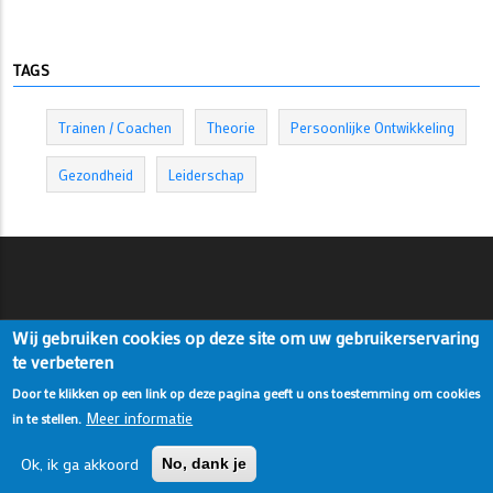
TAGS
Trainen / Coachen
Theorie
Persoonlijke Ontwikkeling
Gezondheid
Leiderschap
Wij gebruiken cookies op deze site om uw gebruikerservaring
te verbeteren
Door te klikken op een link op deze pagina geeft u ons toestemming om cookies
Meer informatie
in te stellen.
Ok, ik ga akkoord
No, dank je
© Copyright Thijs Panneman. All Rights Reserved.