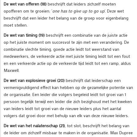
De wet van offeren (18)
beschrijft dat leiders zichzelf moeten
opofferen om te groeien; ‘
one has to give up to go up
’. Deze wet
beschrijft dat een leider het belang van de groep voor eigenbelang
moet stellen.
De wet van timing (19)
beschrijft een combinatie van de juiste actie
op het juiste moment om succesvol te zijn met een verandering. De
combinatie slechte timing, goede actie leidt tot weerstand van
medewerkers, de verkeerde actie met juiste timing leidt tot een fout
en een verkeerde actie op de verkeerde tijd leidt tot een ramp, aldus
Maxwell.
De wet van explosieve groei (20)
beschrijft dat leiderschap een
vermenigvuldigend effect kan hebben op de gezamelijke potentie van
de organisatie. Een leider die volgers begeleid leidt tot groei van 1
persoon tegelijk terwijl een leider die zich bezighoud met het kweken
van leiders leidt tot groei van de nieuwe leiders plus het aantal
volgers dat groei door met behulp van elk van deze nieuwe leiders.
De wet van het nalatenschap (21)
, tot slot, beschrijft het belang van
de leider om zichzelf misbaar te maken in de organisatie. Max Dupree