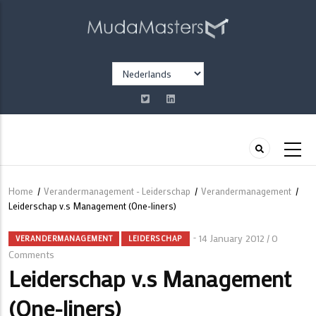
Overslaan
en
naar
de
Select
inhoud
your
gaan
language
Home
/
Verandermanagement - Leiderschap
/
Verandermanagement
/
Kruimelpad
Leiderschap v.s Management (One-liners)
14 January 2012
0
/
VERANDERMANAGEMENT
LEIDERSCHAP
Comments
Leiderschap v.s Management
(One-liners)