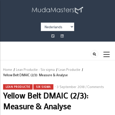
Overslaan
en
naar
de
Select
inhoud
your
gaan
language
Home
/
Lean Productie - Six sigma
/
Lean Productie
/
Kruimelpad
Yellow Belt DMAIC (2/3): Measure & Analyse
3 September 2018
Comments
/
LEAN PRODUCTIE
SIX SIGMA
Yellow Belt DMAIC (2/3):
Measure & Analyse